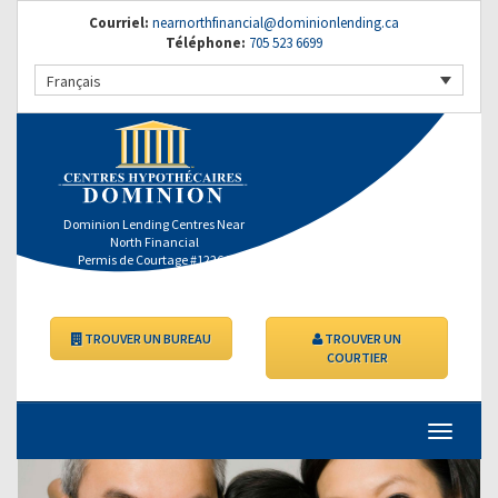
Courriel:
nearnorthfinancial@dominionlending.ca
Téléphone:
705 523 6699
Français
Dominion Lending Centres Near
North Financial
Permis de Courtage #12264
TROUVER UN BUREAU
TROUVER UN
COURTIER